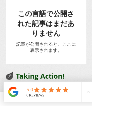
この言語で公開さ
れた記事はまだあ
りません
記事が公開されると、ここに
表示されます。
Taking Action!
Our Global Eco Army, Navy and Air Force are
the long awaited solution for our Ecosystem
Preservation at a Worldwide Level. Each
Country must provide their fair share to preserve
our Planet Earth.
Get social with us!