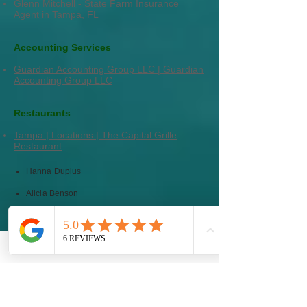
Glenn Mitchell - State Farm Insurance
Agent in Tampa, FL
Accounting Services
Guardian Accounting Group LLC | Guardian
Accounting Group LLC
Restaurants
Tampa | Locations | The Capital Grille
Restaurant
Hanna Dupius
Alicia Benson
Brian Westood
Castille Robertson
Chris Scites
Craig Rothburd
Fernando Ovalle