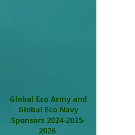
Global Eco Army and
Global Eco Navy
Sponsors
2024-2025-
2026