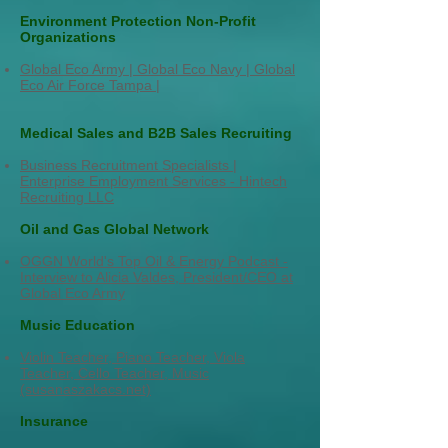
Environment Protection Non-Profit
Organizations
Global Eco Army | Global Eco Navy | Global
Eco Air Force Tampa |
Medical Sales and B2B Sales Recruiting
Business Recruitment Specialists |
Enterprise Employment Services - Hintech
Recruiting LLC
Oil and Gas Global Network
OGGN World's Top Oil & Energy Podcast -
Interview to Alicia Valdes, President/CEO at
Global Eco Army
Music Education
Violin Teacher, Piano Teacher, Viola
Teacher, Cello Teacher, Music
(susanaszakacs.net)
Insurance