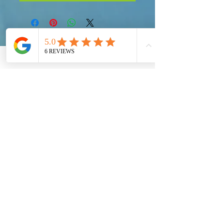
Tomando Ação!
Nosso Global Eco Exército, Marinha e Força
Aérea são a solução há muito esperada
para our Ecosystem Preservation em nível
mundial. Cada País deve provide sua parcela
justa para preservar nosso Planeta Terra.
Socialize-se conosco!
Compartilhe seus
pensamentos!
Global Eco Army Inc.
100 S. Ashley Dr.
Suíte 600