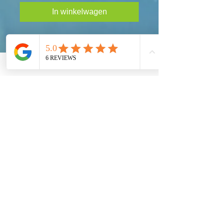
In winkelwagen
Actie ondernemen!
Onze Global Eco Army, Navy en Air Force zijn
de langverwachte oplossing voor our
Ecosystem Preservation op een wereldwijd
niveau. Elk land moet een eerlijk aandeel
hebben om onze planeet aarde te behouden.
Word sociaal met ons!
Deel je gedachten!
Global Eco Army Inc.
100 S. Ashley Dr.
Suite 600