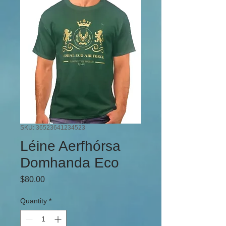
SKU: 36523641234523
Léine Aerfhórsa
Domhanda Eco
Price
$80.00
Quantity
*